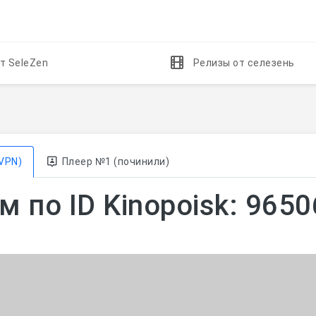
т SeleZen
Релизы от селезень
VPN)
Плеер №1 (починили)
 по ID Kinopoisk: 9650