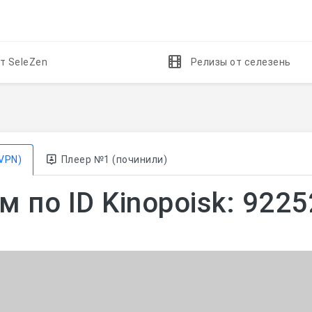
т SeleZen
Релизы от селезень
VPN)
Плеер №1 (починили)
 по ID Kinopoisk: 922