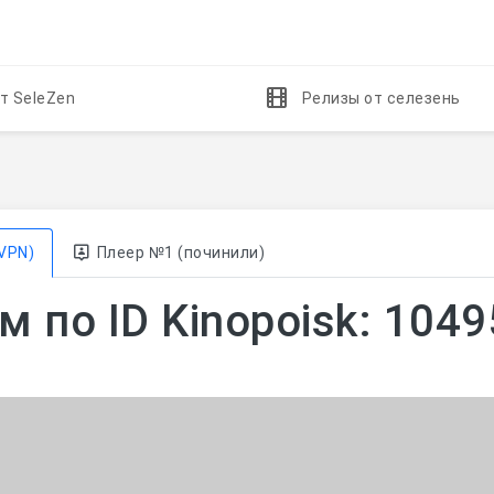
т SeleZen
Релизы от селезень
VPN)
Плеер №1 (починили)
 по ID Kinopoisk: 104